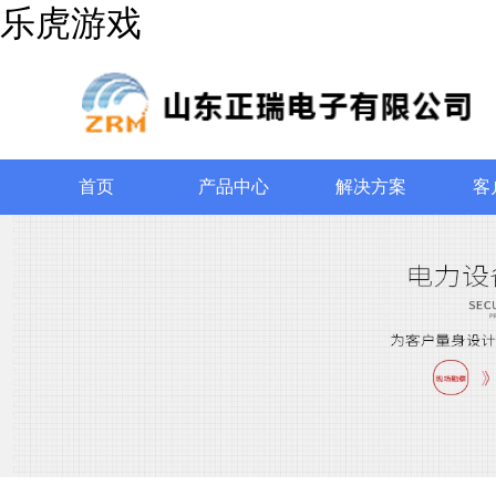
乐虎游戏
首页
产品中心
解决方案
客