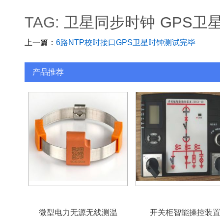
TAG:
卫星同步时钟
GPS卫
上一篇：
6路NTP校时接口GPS卫星时钟测试完毕
发往内蒙古
产品推荐
微型电力无源无线测温
开关柜智能操控装