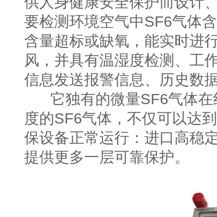
供人身健康安全保护而设计
要检测环境空气中SF6气体
含量超标或缺氧，能实时进
风，并具有温湿度检测、工作
信息发送报警信息、历史数
它独有的微量SF6气体在线
度的SF6气体，不仅可以达
保设备正常运行：进口高稳
提供更多一层可靠保护。