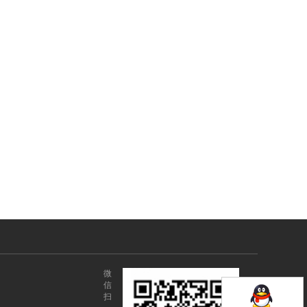
微
信
扫