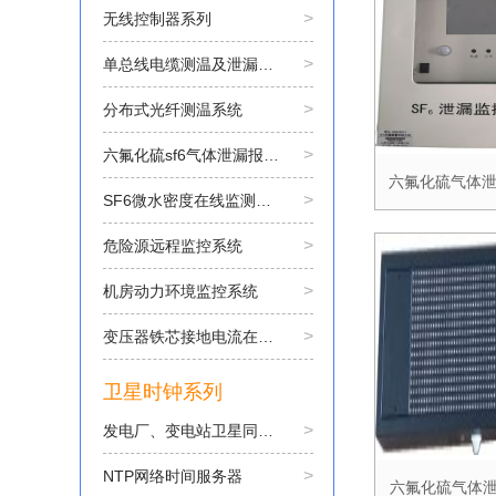
>
无线控制器系列
>
单总线电缆测温及泄漏电流监测
>
分布式光纤测温系统
>
六氟化硫sf6气体泄漏报警装置
六氟化硫气体
>
SF6微水密度在线监测系统
>
危险源远程监控系统
>
机房动力环境监控系统
>
变压器铁芯接地电流在线监测系统
卫星时钟系列
>
发电厂、变电站卫星同步时钟系统
>
NTP网络时间服务器
六氟化硫气体泄