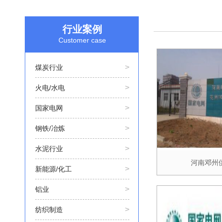
行业案例
Customer case
>
煤炭行业
>
火电/水电
>
国家电网
>
钢铁/冶炼
>
水泥行业
河南邓州
>
新能源/化工
>
铝业
>
纺织制造