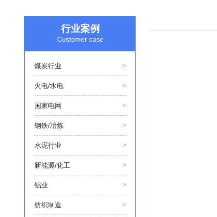
行业案例
Customer case
>
煤炭行业
>
火电/水电
>
国家电网
>
钢铁/冶炼
>
水泥行业
>
新能源/化工
>
铝业
>
纺织制造