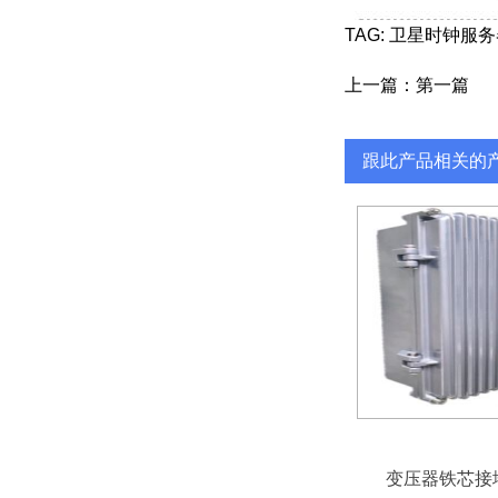
TAG:
卫星时钟服务
上一篇：
第一篇
跟此产品相关的
变压器铁芯接