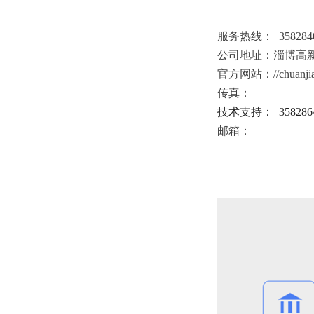
服务热线：
358284
公司地址：淄博高
官方网站：
//chuanj
传真：
技术支持：
358286
邮箱：